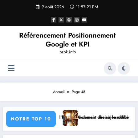
Aller
9 août 2026
11:57:22 PM
au
contenu
Référencement Positionnement
Google et KPI
prpk.info
Accueil
Page 48
ur guide de voyage pour votre prochaine aventure ?
Les spectacles de rue accessib
NOTRE TOP 10