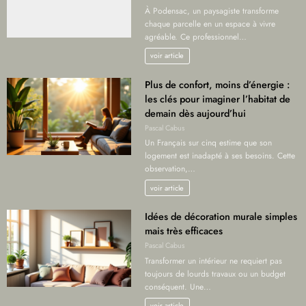
À Podensac, un paysagiste transforme
chaque parcelle en un espace à vivre
agréable. Ce professionnel…
voir article
Plus de confort, moins d’énergie :
les clés pour imaginer l’habitat de
demain dès aujourd’hui
Pascal Cabus
Un Français sur cinq estime que son
logement est inadapté à ses besoins. Cette
observation,…
voir article
Idées de décoration murale simples
mais très efficaces
Pascal Cabus
Transformer un intérieur ne requiert pas
toujours de lourds travaux ou un budget
conséquent. Une…
voir article