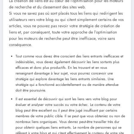
La création de liens est au cœur de l’optimisation pour les moteurs
de recherche et du classement des sites web.
Si vous ne savez pas où sont placés tous les liens qui redirigent les
utilisateurs vers votre blog ou qui citent simplement certains de vos
articles, vous ne pouvez pas revoir votre stratégie de création de
liens et, par conséquent, toute votre approche de l’optimisation
pour les moteurs de recherche peut être inefficace, voire sans
conséquence.
Tout comme vous devez être conscient des liens entrants inefficaces et
indésirables, vous devez également découvrir les liens sortants plus
efficaces et donc plus productifs. En les trouvant et en vous
renseignant davantage à leur sujet, vous pourrez concevoir une
stratégie qui explore davantage les liens entrants similaires. Une
stratégie qui a fonctionné accidentellement ou de manière attendue
doit être poursuivie.
Il est essentiel de découvrir qui sont les liens vers votre blog pour
évaluer et analyser votre succès ou votre échec. Le contenu de votre
blog peut être excellent ou il peut être jugé insuffisant par certains
membres de votre public cible. Il se peut que vous obteniez ou non de
nombreux liens organiques. Vous devrez peut-être travailler très dur
pour obtenir quelques liens entrants. Le nombre de personnes qui se
réfèrent à votre blog et qui citent effectivement le contenu de votre site