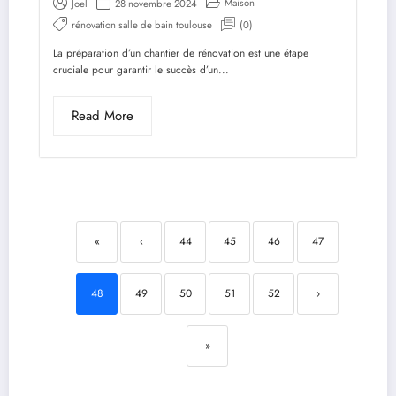
Maison
Joel
28 novembre 2024
rénovation salle de bain toulouse
(0)
La préparation d’un chantier de rénovation est une étape
cruciale pour garantir le succès d’un...
Read More
«
‹
44
45
46
47
48
49
50
51
52
›
»