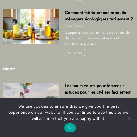
Comment fabriquer ses produits
ménagers écologiques facilement ?
Pascal Cabus
Chaque année, des millions de tonnes de
déchets sont générées, et une part
significative provient…
voir article
Mode
Les hauts courts pour femmes :
astuces pour les styliser facilement
Marise
Les hauts courts sont devenus un
We use cookies to ensure that we give you the best
incontournable de la garde-robe féminine.
experience on our website. If you continue to use this site we
Ils apportent une touche…
will assume that you are happy with it.
Voir article
Ok