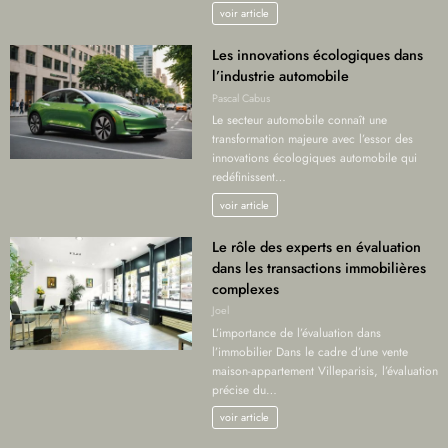
voir article
Les innovations écologiques dans
l’industrie automobile
Pascal Cabus
Le secteur automobile connaît une
transformation majeure avec l’essor des
innovations écologiques automobile qui
redéfinissent…
voir article
Le rôle des experts en évaluation
dans les transactions immobilières
complexes
Joel
L’importance de l’évaluation dans
l’immobilier Dans le cadre d’une vente
maison-appartement Villeparisis, l’évaluation
précise du…
voir article