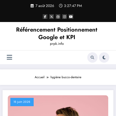
Aller
7 août 2026
3:27:47 PM
au
contenu
Référencement Positionnement
Google et KPI
prpk.info
Accueil
hygiène bucco-dentaire
16 juin 2026