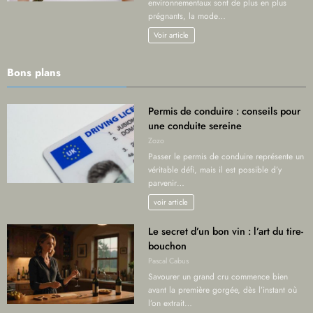
environnementaux sont de plus en plus
prégnants, la mode…
Voir article
Bons plans
Permis de conduire : conseils pour
une conduite sereine
Zozo
Passer le permis de conduire représente un
véritable défi, mais il est possible d’y
parvenir…
voir article
Le secret d’un bon vin : l’art du tire-
bouchon
Pascal Cabus
Savourer un grand cru commence bien
avant la première gorgée, dès l’instant où
l’on extrait…