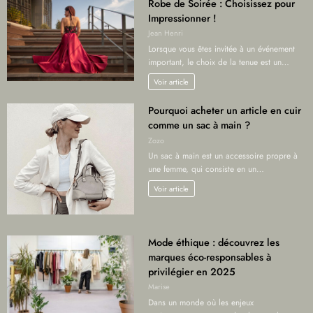
Robe de Soirée : Choisissez pour
Impressionner !
Jean Henri
Lorsque vous êtes invitée à un événement
important, le choix de la tenue est un…
Voir article
Pourquoi acheter un article en cuir
comme un sac à main ?
Zozo
Un sac à main est un accessoire propre à
une femme, qui consiste en un…
Voir article
Mode éthique : découvrez les
marques éco-responsables à
privilégier en 2025
Marise
Dans un monde où les enjeux