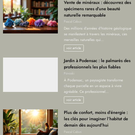
Vente de minéraux : découvrez des
spécimens rares d’une beauté
naturelle remarquable
Pascal Cabus
Des millions d’années d’histoire géologique
se manifestent à travers les minéraux, ces
merveilles naturelles qui…
voir article
Jardin à Podensac : le palmarès des
professionnels les plus fiables
Povoski
À Podensac, un paysagiste transforme
chaque parcelle en un espace à vivre
agréable. Ce professionnel…
voir article
Plus de confort, moins d’énergie :
les clés pour imaginer l’habitat de
demain dès aujourd’hui
Pascal Cabus