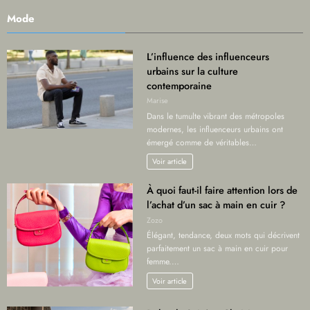
Mode
L’influence des influenceurs
urbains sur la culture
contemporaine
Marise
Dans le tumulte vibrant des métropoles
modernes, les influenceurs urbains ont
émergé comme de véritables…
Voir article
À quoi faut-il faire attention lors de
l’achat d’un sac à main en cuir ?
Zozo
Élégant, tendance, deux mots qui décrivent
parfaitement un sac à main en cuir pour
femme.…
Voir article