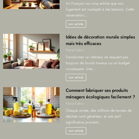
Un Français sur cinq estime que son
logement est inadapté à ses besoins. Cette
observation,…
voir article
Idées de décoration murale simples
mais très efficaces
Pascal Cabus
Transformer un intérieur ne requiert pas
toujours de lourds travaux ou un budget
conséquent. Une…
voir article
Comment fabriquer ses produits
ménagers écologiques facilement ?
Pascal Cabus
Chaque année, des millions de tonnes de
déchets sont générées, et une part
significative provient…
voir article