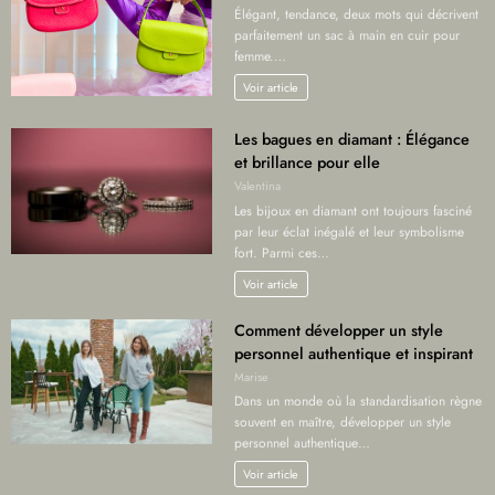
Élégant, tendance, deux mots qui décrivent
parfaitement un sac à main en cuir pour
femme.…
Voir article
Les bagues en diamant : Élégance
et brillance pour elle
Valentina
Les bijoux en diamant ont toujours fasciné
par leur éclat inégalé et leur symbolisme
fort. Parmi ces…
Voir article
Comment développer un style
personnel authentique et inspirant
Marise
Dans un monde où la standardisation règne
souvent en maître, développer un style
personnel authentique…
Voir article