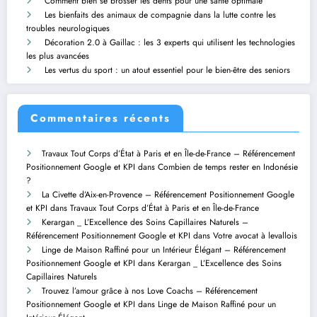
Comment bien se brosser les dents pour une santé optimale
Les bienfaits des animaux de compagnie dans la lutte contre les
troubles neurologiques
Décoration 2.0 à Gaillac : les 3 experts qui utilisent les technologies
les plus avancées
Les vertus du sport : un atout essentiel pour le bien-être des seniors
Commentaires récents
Travaux Tout Corps d’État à Paris et en Île-de-France – Référencement
Positionnement Google et KPI
dans
Combien de temps rester en Indonésie
?
La Civette d’Aix-en-Provence – Référencement Positionnement Google
et KPI
dans
Travaux Tout Corps d’État à Paris et en Île-de-France
Kerargan _ L’Excellence des Soins Capillaires Naturels –
Référencement Positionnement Google et KPI
dans
Votre avocat à levallois
Linge de Maison Raffiné pour un Intérieur Élégant – Référencement
Positionnement Google et KPI
dans
Kerargan _ L’Excellence des Soins
Capillaires Naturels
Trouvez l’amour grâce à nos Love Coachs – Référencement
Positionnement Google et KPI
dans
Linge de Maison Raffiné pour un