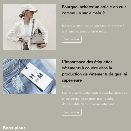
Pourquoi acheter un article en cuir
comme un sac à main ?
Zozo
Un sac à main est un accessoire propre à
une femme, qui consiste en un…
Voir article
L’importance des étiquettes
vêtements à coudre dans la
production de vêtements de qualité
supérieure
Amine
Des étiquettes vêtements à coudre durables
et personnalisées pour une touche
d’originalité dans chaque vêtement…
Voir article
Bons plans