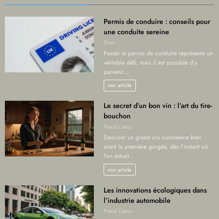
Permis de conduire : conseils pour
une conduite sereine
Zozo
Passer le permis de conduire représente un
véritable défi, mais il est possible d’y
parvenir…
voir article
Le secret d’un bon vin : l’art du tire-
bouchon
Pascal Cabus
Savourer un grand cru commence bien
avant la première gorgée, dès l’instant où
l’on extrait…
voir article
Les innovations écologiques dans
l’industrie automobile
Pascal Cabus