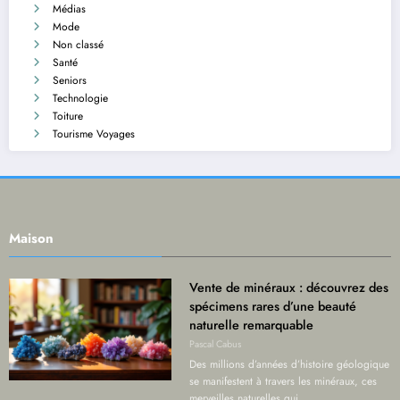
Médias
Mode
Non classé
Santé
Seniors
Technologie
Toiture
Tourisme Voyages
Maison
Vente de minéraux : découvrez des
spécimens rares d’une beauté
naturelle remarquable
Pascal Cabus
Des millions d’années d’histoire géologique
se manifestent à travers les minéraux, ces
merveilles naturelles qui…