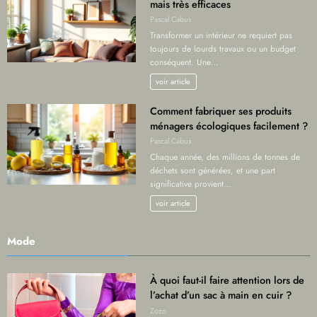
mais très efficaces
Pascal Cabus
Transformer un intérieur ne requiert pas
toujours de lourds travaux ou un budget
conséquent. Une…
voir article
Comment fabriquer ses produits
ménagers écologiques facilement ?
Pascal Cabus
Chaque année, des millions de tonnes de
déchets sont générées, et une part
significative provient…
voir article
Mode
À quoi faut-il faire attention lors de
l’achat d’un sac à main en cuir ?
Zozo