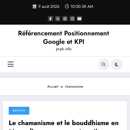
Aller
9 août 2026
10:00:38 AM
au
contenu
Référencement Positionnement
Google et KPI
prpk.info
Accueil
chamanisme
BIEN ÊTRE
10 octobre 2025
Le chamanisme et le bouddhisme en