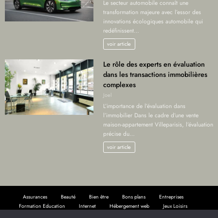
Le secteur automobile connaît une
transformation majeure avec l’essor des
innovations écologiques automobile qui
redéfinissent…
voir article
Le rôle des experts en évaluation
dans les transactions immobilières
complexes
Joel
L’importance de l’évaluation dans
l’immobilier Dans le cadre d’une vente
maison-appartement Villeparisis, l’évaluation
précise du…
voir article
Assurances
Beauté
Bien être
Bons plans
Entreprises
Formation Education
Internet
Hébergement web
Jeux Loisirs
Lifestyle
Maison
Crédit immobilier
Décoration
Electricité