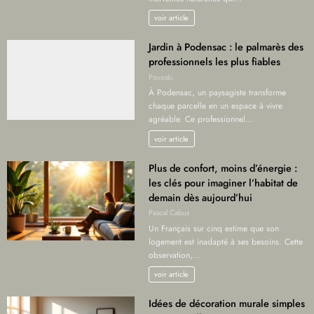
voir article
Jardin à Podensac : le palmarès des
professionnels les plus fiables
Povoski
À Podensac, un paysagiste transforme
chaque parcelle en un espace à vivre
agréable. Ce professionnel…
voir article
Plus de confort, moins d’énergie :
les clés pour imaginer l’habitat de
demain dès aujourd’hui
Pascal Cabus
Un Français sur cinq estime que son
logement est inadapté à ses besoins. Cette
observation,…
voir article
Idées de décoration murale simples