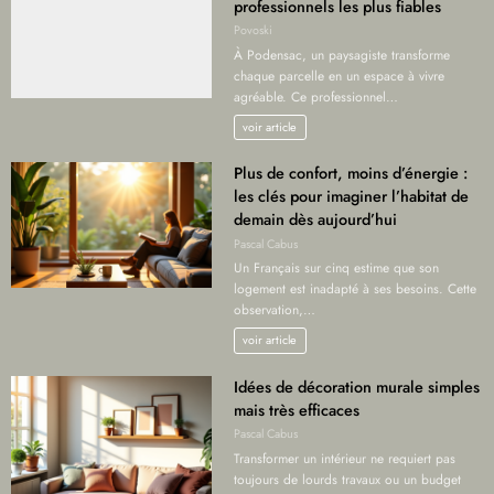
professionnels les plus fiables
Povoski
À Podensac, un paysagiste transforme
chaque parcelle en un espace à vivre
agréable. Ce professionnel…
voir article
Plus de confort, moins d’énergie :
les clés pour imaginer l’habitat de
demain dès aujourd’hui
Pascal Cabus
Un Français sur cinq estime que son
logement est inadapté à ses besoins. Cette
observation,…
voir article
Idées de décoration murale simples
mais très efficaces
Pascal Cabus
Transformer un intérieur ne requiert pas
toujours de lourds travaux ou un budget