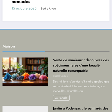
nomades
15 octobre 2025
Zoé d'Alvau
Maison
Vente de minéraux : découvrez des
spécimens rares d’une beauté
naturelle remarquable
Pascal Cabus
Des millions d’années d’histoire géologique
se manifestent à travers les minéraux, ces
merveilles naturelles qui…
voir article
Jardin à Podensac : le palmarès des