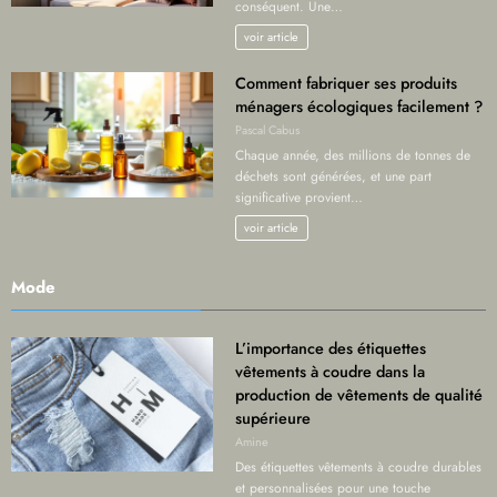
conséquent. Une…
voir article
Comment fabriquer ses produits
ménagers écologiques facilement ?
Pascal Cabus
Chaque année, des millions de tonnes de
déchets sont générées, et une part
significative provient…
voir article
Mode
L’importance des étiquettes
vêtements à coudre dans la
production de vêtements de qualité
supérieure
Amine
Des étiquettes vêtements à coudre durables
et personnalisées pour une touche