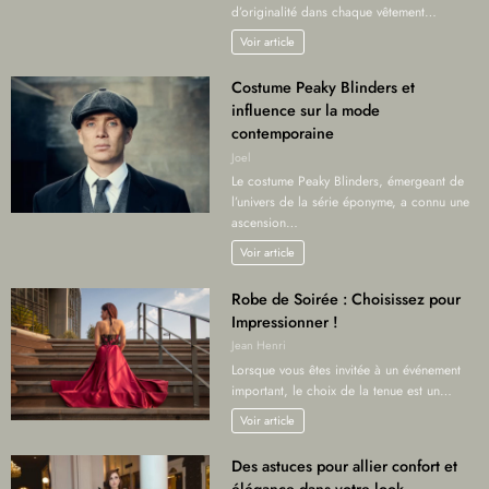
d’originalité dans chaque vêtement…
Voir article
Costume Peaky Blinders et
influence sur la mode
contemporaine
Joel
Le costume Peaky Blinders, émergeant de
l’univers de la série éponyme, a connu une
ascension…
Voir article
Robe de Soirée : Choisissez pour
Impressionner !
Jean Henri
Lorsque vous êtes invitée à un événement
important, le choix de la tenue est un…
Voir article
Des astuces pour allier confort et