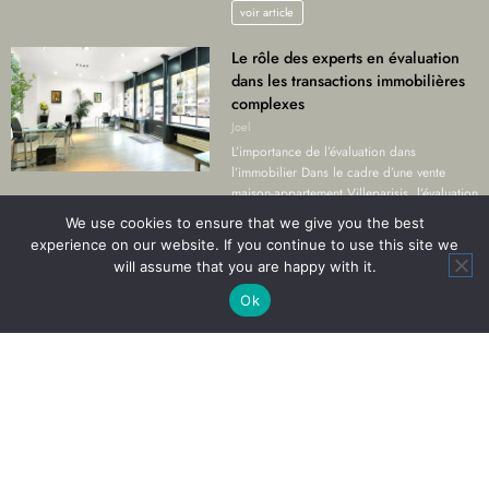
voir article
Le rôle des experts en évaluation
dans les transactions immobilières
complexes
Joel
L’importance de l’évaluation dans
l’immobilier Dans le cadre d’une vente
maison-appartement Villeparisis, l’évaluation
précise du…
We use cookies to ensure that we give you the best
voir article
experience on our website. If you continue to use this site we
will assume that you are happy with it.
Ok
Assurances
Beauté
Bien être
Bons plans
Entreprises
Formation Education
Internet
Hébergement web
Jeux Loisirs
Lifestyle
Maison
Crédit immobilier
Décoration
Electricité
Extérieur
Isolation
Toiture
Marketing
Médias
Mode
Non classé
Santé
Seniors
Technologie
Tourisme Voyages
Formation EFT