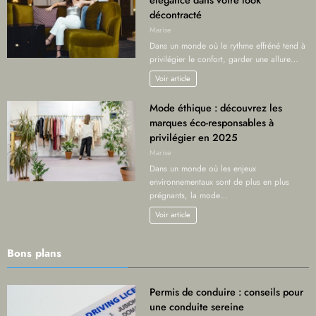
élégance dans votre look
décontracté
Marise
Dans un monde où le rythme effréné tend à
privilégier le confort, garder une allure…
Voir article
Mode éthique : découvrez les
marques éco-responsables à
privilégier en 2025
Marise
Dans un monde où les enjeux
environnementaux sont de plus en plus
prégnants, la mode…
Voir article
Bons plans
Permis de conduire : conseils pour
une conduite sereine