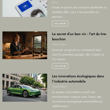
Zozo
Passer le permis de conduire représente un
véritable défi, mais il est possible d’y
parvenir…
voir article
Le secret d’un bon vin : l’art du tire-
bouchon
Pascal Cabus
Savourer un grand cru commence bien
avant la première gorgée, dès l’instant où
l’on extrait…
voir article
Les innovations écologiques dans
l’industrie automobile
Pascal Cabus
Le secteur automobile connaît une
transformation majeure avec l’essor des
innovations écologiques automobile qui
redéfinissent…