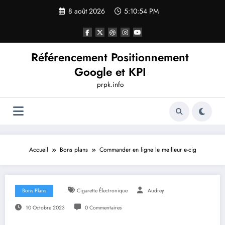
Aller
8 août 2026
5:10:55 PM
au
contenu
Référencement Positionnement
Google et KPI
prpk.info
Accueil
Bons plans
Commander en ligne le meilleur e-cig
Bons Plans
Cigarette Électronique
Audrey
10 Octobre 2023
0 Commentaires